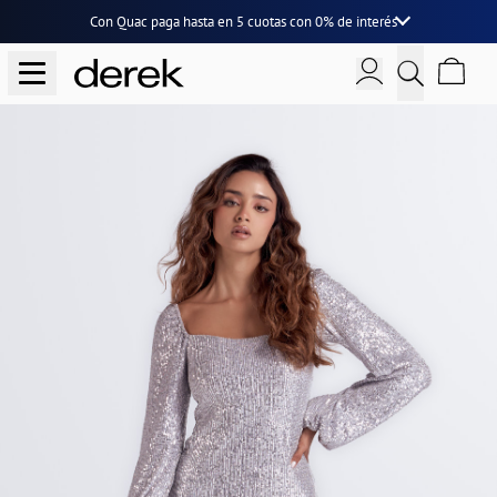
Con Quac paga hasta en
5 cuotas
con
0% de interés