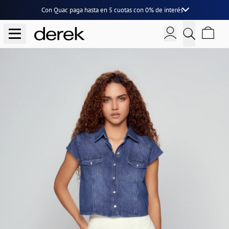
Con Quac paga hasta en
5 cuotas
con
0% de interés