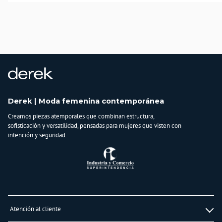
falda blanca fluida o úsala abierta sobre un top básico para un estilo más
relajado. La
BLUSA KATE
no sigue tendencias, las crea.
País de origen:
COLOMBIA
Importador:
BAGUER
Cuidado y Lavado
lavar en maquina, no usar blanqueadores, planchar a temperatura tibia, lavar y
secar con colores similares
Derek | Moda femenina contemporánea
Composición:
Creamos piezas atemporales que combinan estructura,
100%algodón
sofisticación y versatilidad, pensadas para mujeres que visten con
intención y seguridad.
Atención al cliente