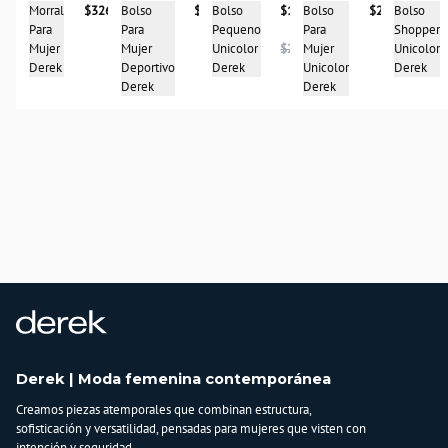
Bolso
$267.900
Bolso
Morral
$326.950
Bolso
$141.950
Bolso
$187.950
Para
Shopper
Para
Pequeno
Para
Mujer
Unicolor
Mujer
Unicolor
$283.950
Mujer
Unicolor
Derek
Derek
Derek
Deportivo
Derek
Derek
Derek | Moda femenina contemporánea
Creamos piezas atemporales que combinan estructura,
sofisticación y versatilidad, pensadas para mujeres que visten con
intención y seguridad.