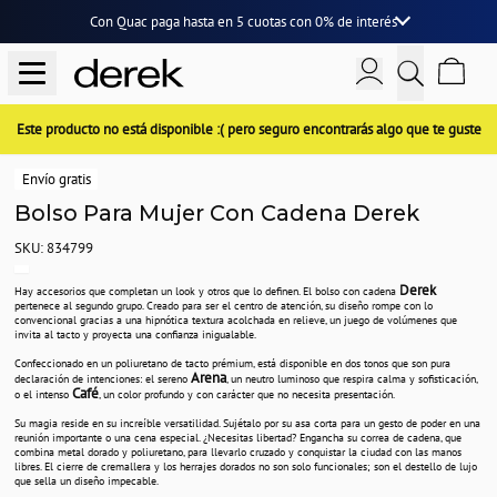
Con Quac paga hasta en
5 cuotas
con
0% de interés
Este producto no está disponible :( pero seguro encontrarás algo que te guste
Envío gratis
Bolso Para Mujer Con Cadena Derek
SKU: 834799
Derek
Hay accesorios que completan un look y otros que lo definen. El bolso con cadena
pertenece al segundo grupo. Creado para ser el centro de atención, su diseño rompe con lo
convencional gracias a una hipnótica textura acolchada en relieve, un juego de volúmenes que
invita al tacto y proyecta una confianza inigualable.
Confeccionado en un poliuretano de tacto prémium, está disponible en dos tonos que son pura
Arena
declaración de intenciones: el sereno
, un neutro luminoso que respira calma y sofisticación,
Café
o el intenso
, un color profundo y con carácter que no necesita presentación.
Su magia reside en su increíble versatilidad. Sujétalo por su asa corta para un gesto de poder en una
reunión importante o una cena especial. ¿Necesitas libertad? Engancha su correa de cadena, que
combina metal dorado y poliuretano, para llevarlo cruzado y conquistar la ciudad con las manos
libres. El cierre de cremallera y los herrajes dorados no son solo funcionales; son el destello de lujo
que sella un diseño impecable.