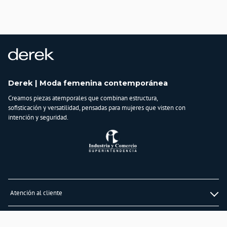
País de origen:
COLOMBIA
Importador:
BAGUER S.A.S
Cuidado y Lavado
No lavar en maquina, no usar blanqueadores, no planchar, secar extendido en
superficie plana, no retorcer, lavar y secar con colores similares
Derek | Moda femenina contemporánea
Composición:
Creamos piezas atemporales que combinan estructura,
50% Viscosa
sofisticación y versatilidad, pensadas para mujeres que visten con
28% PBT
intención y seguridad.
22% Nylon
Atención al cliente
Whatsapp
Información
3232747474