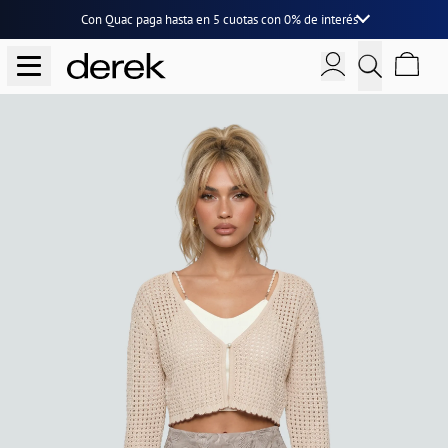
Con Quac paga hasta en
5 cuotas
con
0% de interés