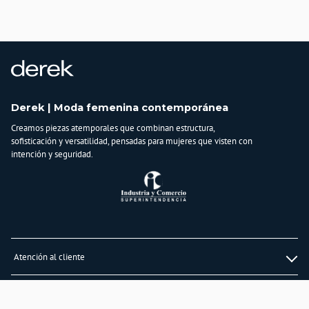
País de origen:
COLOMBIA
Importador:
BAGUER S.A.S
Cuidado y Lavado
No lavar en maquina, no usar blanqueadores, no planchar, secar extendido en
superficie plana, no retorcer, lavar y secar con colores similares
Derek | Moda femenina contemporánea
Composición:
Creamos piezas atemporales que combinan estructura,
35% acrílico
sofisticación y versatilidad, pensadas para mujeres que visten con
50% modal
intención y seguridad.
15% lurex fibra metálica
Atención al cliente
Whatsapp
Información
3232747474