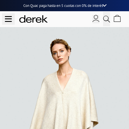
Con Quac paga hasta en
5 cuotas
con
0% de interés