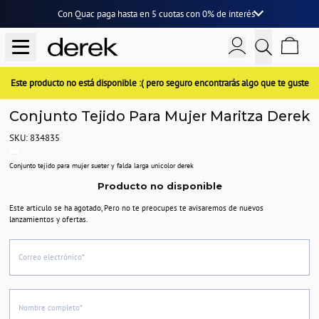
Con Quac paga hasta en
5 cuotas
con
0% de interés
Este producto no está disponible :( pero seguro encontrarás algo que te guste
Conjunto Tejido Para Mujer Maritza Derek
SKU: 834835
Conjunto tejido para mujer sueter y falda larga unicolor derek
Producto no disponible
Este articulo se ha agotado, Pero no te preocupes te avisaremos de nuevos
lanzamientos y ofertas.
Correo electrónico*
Nombre completo*