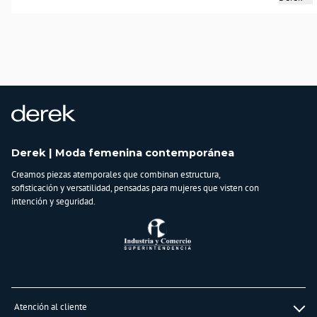
arrollador.
País de origen:
COLOMBIA
Importador:
BAGUER S.A.S
Cuidado y Lavado
Lavar en máquina, no usar blanqueadores,lavar y secar con colores similares y
planchar a temperatura tibia
Composición:
Derek | Moda femenina contemporánea
68% Rayon
Creamos piezas atemporales que combinan estructura,
32% Lino
sofisticación y versatilidad, pensadas para mujeres que visten con
intención y seguridad.
Atención al cliente