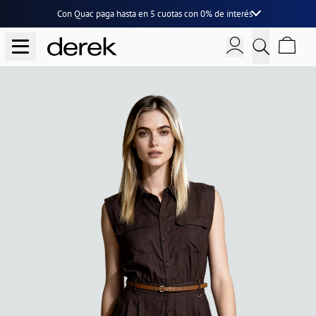
Con Quac paga hasta en
5 cuotas
con
0% de interés