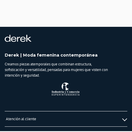
País de origen:
COLOMBIA
Importador:
BAGUER
Cuidado y Lavado
delicado lavar a mano cuidadosamente con agua fria, no secar en maquina, no
retorcer, planchar por el reves
Derek | Moda femenina contemporánea
Composición:
Creamos piezas atemporales que combinan estructura,
76%rayón-21%nylon-3%spandex
sofisticación y versatilidad, pensadas para mujeres que visten con
intención y seguridad.
Atención al cliente