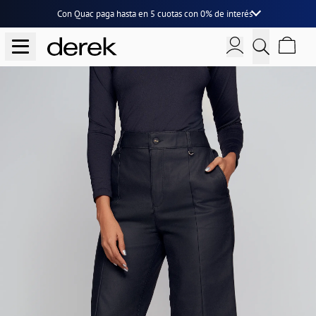
Con Quac paga hasta en
5 cuotas
con
0% de interés