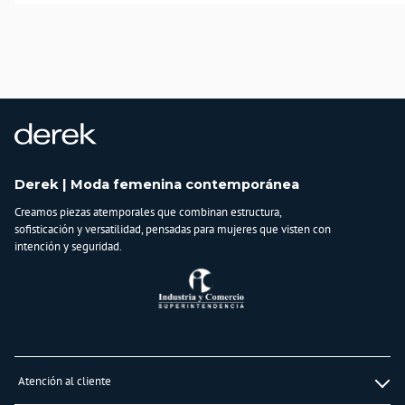
Fabricado en Colombia con materiales de alta calidad, este no es solo un
tacón. Es tu nuevo manifiesto de poder.
País de origen:
COLOMBIA
Importador:
BAGUER S.A.S
Cuidado y Lavado
limpiar con paño humedo, no usar detergentes ni blanqueadores, evitar el
contacto con aceites y grasas
Derek | Moda femenina contemporánea
Composición:
Creamos piezas atemporales que combinan estructura,
Capellada
sofisticación y versatilidad, pensadas para mujeres que visten con
100% poliester Forro
intención y seguridad.
100% poliester
Atención al cliente