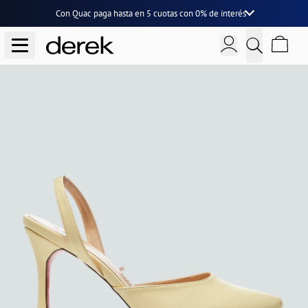
Con Quac paga hasta en
5 cuotas
con
0% de interés