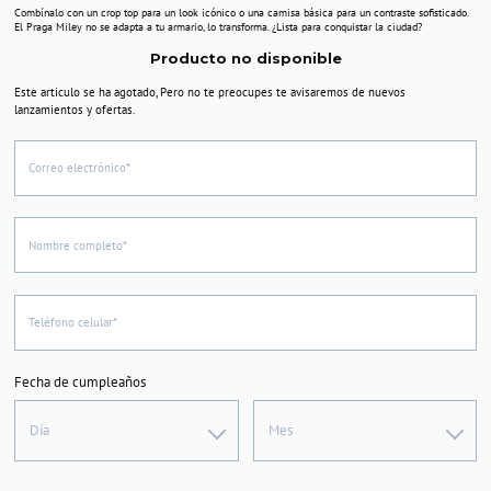
Combínalo con un crop top para un look icónico o una camisa básica para un contraste sofisticado.
El Praga Miley no se adapta a tu armario, lo transforma. ¿Lista para conquistar la ciudad?
Producto no disponible
Este articulo se ha agotado, Pero no te preocupes te avisaremos de nuevos
lanzamientos y ofertas.
Correo electrónico*
Nombre completo*
Teléfono celular*
Fecha de cumpleaños
Día
Mes