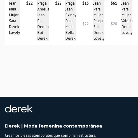
Praga
$227.900
Jean
Praga
$159.950
Jean
$61.950
Jean
$227.900
Amelia
Para
Jean
Para
Para
Jean
Mujer
Skinny
Mujer
Mujer
En
Valeria
Para
Praga
Sara
$227.950
$204.950
Demin
Derek
Mujer
Sol
Derek
Bpt
Lovely
Bella
Derek
Lovely
Derek
Derek
Lovely
Derek | Moda femenina contemporánea
Creamos piezas atemporales que combinan estructura,