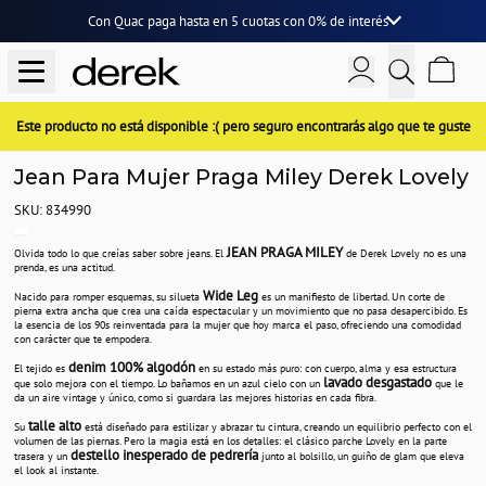
Con Quac paga hasta en
5 cuotas
con
0% de interés
Este producto no está disponible :( pero seguro encontrarás algo que te guste
Jean Para Mujer Praga Miley Derek Lovely
SKU: 834990
JEAN PRAGA MILEY
Olvida todo lo que creías saber sobre jeans. El
de Derek Lovely no es una
prenda, es una actitud.
Wide Leg
Nacido para romper esquemas, su silueta
es un manifiesto de libertad. Un corte de
pierna extra ancha que crea una caída espectacular y un movimiento que no pasa desapercibido. Es
la esencia de los 90s reinventada para la mujer que hoy marca el paso, ofreciendo una comodidad
con carácter que te empodera.
denim 100% algodón
El tejido es
en su estado más puro: con cuerpo, alma y esa estructura
lavado desgastado
que solo mejora con el tiempo. Lo bañamos en un azul cielo con un
que le
da un aire vintage y único, como si guardara las mejores historias en cada fibra.
talle alto
Su
está diseñado para estilizar y abrazar tu cintura, creando un equilibrio perfecto con el
volumen de las piernas. Pero la magia está en los detalles: el clásico parche Lovely en la parte
destello inesperado de pedrería
trasera y un
junto al bolsillo, un guiño de glam que eleva
el look al instante.