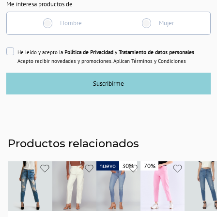
Me interesa productos de
Hombre
Mujer
He leído y acepto la
Política de Privacidad
y
Tratamiento de datos personales
.
Acepto recibir novedades y promociones. Aplican Términos y Condiciones
Suscribirme
Productos relacionados
nuevo
nuevo
30%
30%
70%
70%