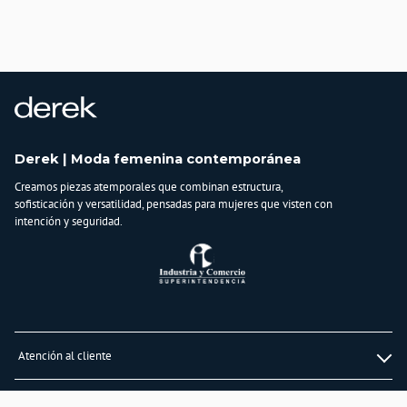
SKU: 834991
País de origen:
COLOMBIA
Importador:
BAGUER SAS
Cuidado y Lavado
Lavar en maquina, no usar blanqueadores, planchar a temperatura tibia, lavar y
Derek | Moda femenina contemporánea
secar con colores similares
Creamos piezas atemporales que combinan estructura,
Composición:
sofisticación y versatilidad, pensadas para mujeres que visten con
88% Poliester
intención y seguridad.
12% Spandex
Atención al cliente
Whatsapp
Información