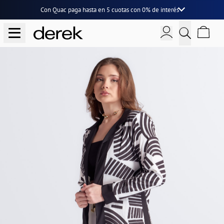
Con Quac paga hasta en
5 cuotas
con
0% de interés