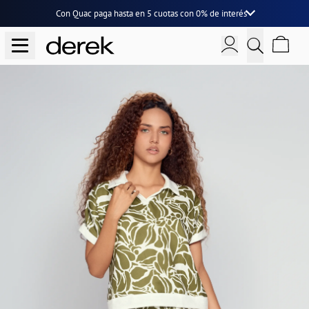
Con Quac paga hasta en
5 cuotas
con
0% de interés