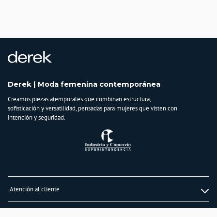
Importador:
BAGUER SAS
Cuidado y Lavado
Lavar en maquina, no usar blanqueadores,lavar y secar con colores similares y
planchar a temperatura tibia
Composición:
100% POLIÉSTER
Derek | Moda femenina contemporánea
Creamos piezas atemporales que combinan estructura,
sofisticación y versatilidad, pensadas para mujeres que visten con
intención y seguridad.
Atención al cliente
Whatsapp
Información