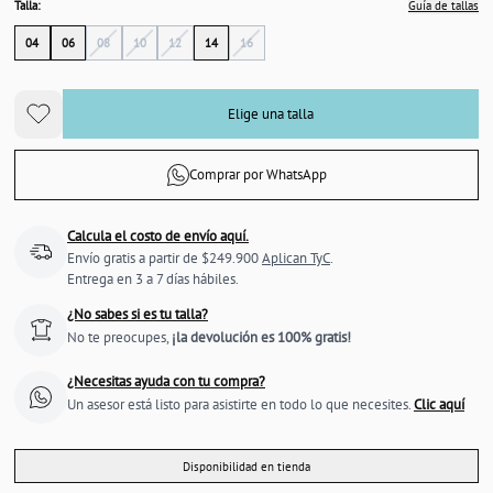
Talla:
Guía de tallas
04
06
08
10
12
14
16
Elige una talla
Comprar por WhatsApp
Calcula el costo de envío aquí.
Envío gratis a partir de $249.900
Aplican TyC
.
Entrega en 3 a 7 días hábiles.
¿No sabes si es tu talla?
No te preocupes,
¡la devolución es 100% gratis!
¿Necesitas ayuda con tu compra?
Un asesor está listo para asistirte en todo lo que necesites.
Clic aquí
Disponibilidad en tienda