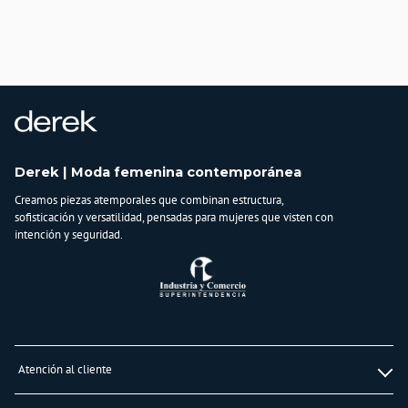
País de origen:
COLOMBIA
Importador:
BAGUER SAS
Cuidado y Lavado
Lavar en maquina, no usar blanqueadores,lavar y secar con colores similares y
planchar a temperatura tibia
Composición:
Derek | Moda femenina contemporánea
99% ALGODÓN
Creamos piezas atemporales que combinan estructura,
1% ELASTANO
sofisticación y versatilidad, pensadas para mujeres que visten con
intención y seguridad.
Atención al cliente