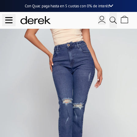
Con Quac paga hasta en
5 cuotas
con
0% de interés