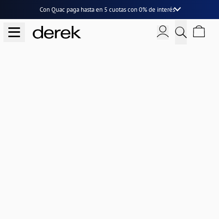
Con Quac paga hasta en
5 cuotas
con
0% de interés