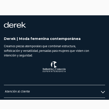
País de origen:
COLOMBIA
Importador:
BAGUER SAS
Cuidado y Lavado
Lavar en maquina, no usar blanqueadores,lavar y secar con colores similares y
planchar a temperatura tibia
Derek | Moda femenina contemporánea
Composición:
Creamos piezas atemporales que combinan estructura,
62% LYOCELL
sofisticación y versatilidad, pensadas para mujeres que visten con
26% POLIESTER
intención y seguridad.
10% RAYÓN
2% SPANDEX
Atención al cliente
Whatsapp
Información
3232747474