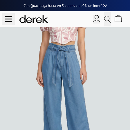
Con Quac paga hasta en
5 cuotas
con
0% de interés