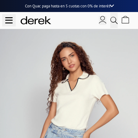
Con Quac paga hasta en
5 cuotas
con
0% de interés