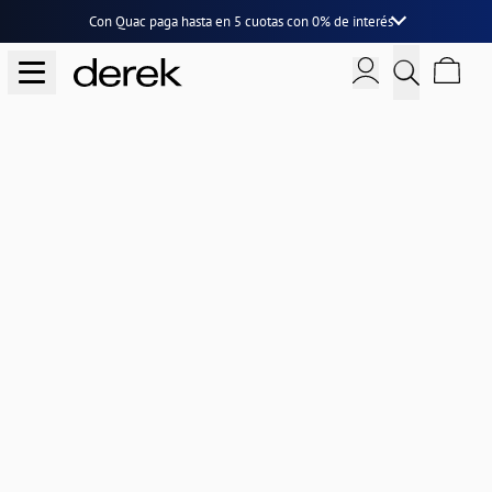
Con Quac paga hasta en
5 cuotas
con
0% de interés