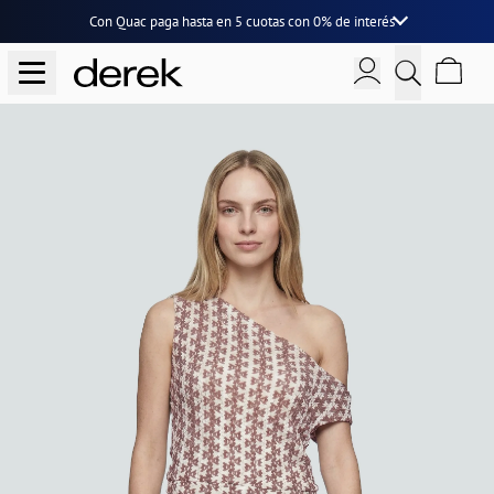
Con Quac paga hasta en
5 cuotas
con
0% de interés