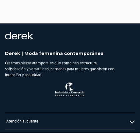
País de origen:
COLOMBIA
Importador:
BAGUER SAS
Cuidado y Lavado
Lavar en máquina, no usar blanqueadores,lavar y secar con colores similares y
planchar a temperatura tibia
Derek | Moda femenina contemporánea
Composición:
TELA 1:
Creamos piezas atemporales que combinan estructura,
100% POLIÉSTER TELA 2:
sofisticación y versatilidad, pensadas para mujeres que visten con
86% POLIÉSTER
intención y seguridad.
14% SPANDEX
Atención al cliente
Whatsapp
Información