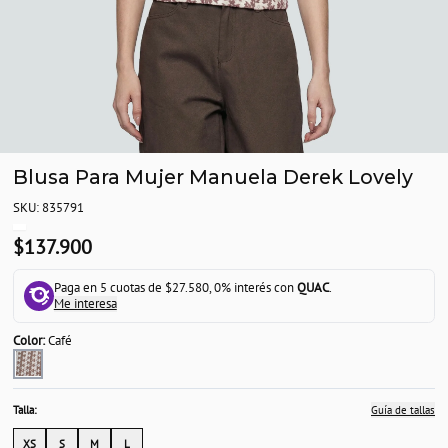
Blusa Para Mujer Manuela Derek Lovely
SKU: 835791
$137.900
Paga en 5 cuotas de $27.580, 0% interés con
QUAC
.
Me interesa
Color:
Café
Talla:
Guía de tallas
XS
S
M
L