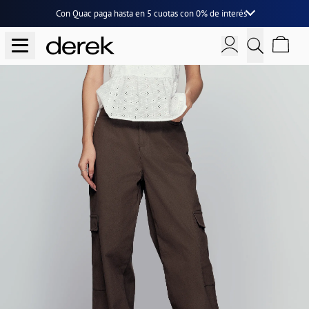
Con Quac paga hasta en
5 cuotas
con
0% de interés