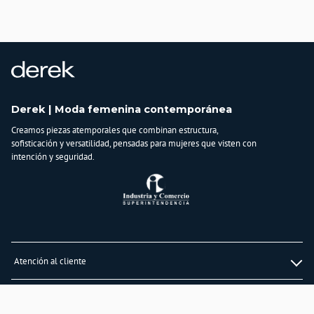
País de origen:
COLOMBIA
Importador:
BAGUER SAS
Cuidado y Lavado
Lavar en maquina, no usar blanqueadores,lavar y secar con colores similares y
Derek | Moda femenina contemporánea
planchar a temperatura tibia
Creamos piezas atemporales que combinan estructura,
Composición:
sofisticación y versatilidad, pensadas para mujeres que visten con
98 % ALGODÓN
intención y seguridad.
2% ELASTANO
Atención al cliente
Whatsapp
Información
3232747474