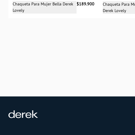
Selecciona una talla
Sele
Chaqueta Para Mujer Bella Derek
$189.900
Chaqueta Para Mu
Lovely
Derek Lovely
XS
S
M
L