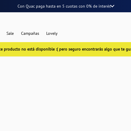
Con Quac paga hasta en
5 cuotas
con
0% de interés
Sale
Campañas
Lovely
te producto no está disponible :( pero seguro encontrarás algo que te gu