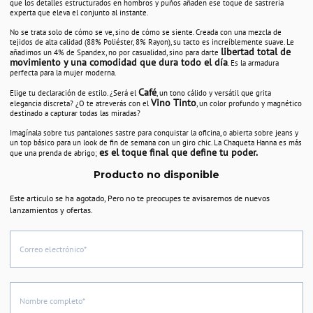
que los detalles estructurados en hombros y puños añaden ese toque de sastrería
experta que eleva el conjunto al instante.
No se trata solo de cómo se ve, sino de cómo se siente. Creada con una mezcla de
tejidos de alta calidad (88% Poliéster, 8% Rayon), su tacto es increíblemente suave. Le
libertad total de
añadimos un 4% de Spandex, no por casualidad, sino para darte
movimiento y una comodidad que dura todo el día
. Es la armadura
perfecta para la mujer moderna.
Café
Elige tu declaración de estilo. ¿Será el
, un tono cálido y versátil que grita
Vino Tinto
elegancia discreta? ¿O te atreverás con el
, un color profundo y magnético
destinado a capturar todas las miradas?
Imagínala sobre tus pantalones sastre para conquistar la oficina, o abierta sobre jeans y
un top básico para un look de fin de semana con un giro chic. La Chaqueta Hanna es más
es el toque final que define tu poder.
que una prenda de abrigo;
Producto no disponible
Este articulo se ha agotado, Pero no te preocupes te avisaremos de nuevos
lanzamientos y ofertas.
Correo electrónico*
Nombre completo*