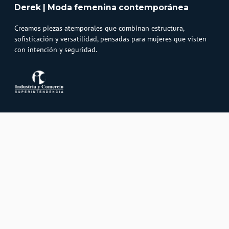
Derek | Moda femenina contemporánea
Creamos piezas atemporales que combinan estructura,
sofisticación y versatilidad, pensadas para mujeres que visten
con intención y seguridad.
Atención al cliente
Whatsapp
Información
3232747474
Solicita tu cupo QUAC
Servicio al cliente
Políticas
Línea Nacional: 01 8000 423550 - Opción 2
Paga tu cuota QUAC
Línea móvil: 3009219501 - Opción 2