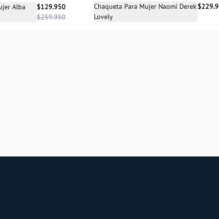
Selecciona una talla
cciona una talla
Chaqueta Para Mujer Naomi Derek
$229.
jer Alba
$129.950
Lovely
$259.950
XS
S
M
L
M
L