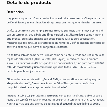
Detalle de producto
Descripción
Hay prendas que transforman tu look y tu actitud al instante. La Chaqueta Hanna
de Derek Lovely es esa pieza. Un abrigo largo que no sigue tendencias, las crea.
Olvídate del trench de siempre. Hemos llevado su silueta a una nueva dimensión
con un corte maxi que
dibuja una línea vertical y estiliza tu figura
como ninguna
otra prenda. Su diseño cruzado con doble botonadura es pura sofisticación,
mientras que los detalles estructurados en hombros y puños añaden ese toque de
sastrería experta que eleva el conjunto al instante.
No se trata solo de cómo se ve, sino de cómo se siente. Creada con una mezcla de
tejidos de alta calidad (88% Poliéster, 8% Rayon), su tacto es increíblemente
suave. Le añadimos un 4% de Spandex, no por casualidad, sino para darte
libertad
total de movimiento y una comodidad que dura todo el día
. Es la armadura
perfecta para la mujer moderna.
Elige tu declaración de estilo. ¿Será el
Café
, un tono cálido y versátil que grita
elegancia discreta? ¿O te atreverás con el
Vino Tinto
, un color profundo y
magnético destinado a capturar todas las miradas?
Imagínala sobre tus pantalones sastre para conquistar la oficina, o abierta sobre
jeans y un top básico para un look de fin de semana con un giro chic. La Chaqueta
Hanna es más que una prenda de abrigo;
es el toque final que define tu poder.