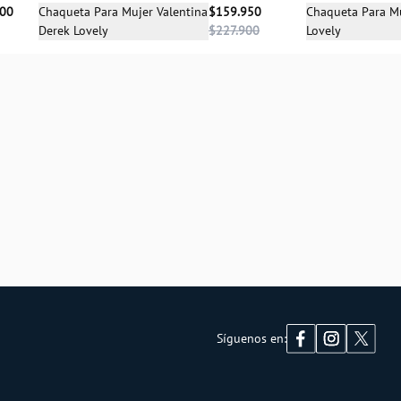
Selecciona una talla
Sele
900
Chaqueta Para Mujer Valentina
$159.950
Chaqueta Para M
Derek Lovely
$227.900
Lovely
M
L
XS
Síguenos en: