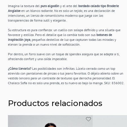
Imagina la textura del
puro algodón
y el arte del
bordado calado tipo Broderie
Anglaise
en un blanco radiante. No es solo un tejido; es una declaración de
intenciones, un lienzo de romanticismo moderno que juega con las
transparencias de forma sutil y elegante.
Su estructura es pura confianza: un cuello con solapa definido y una silueta que
favorece y estiliza. Pero el detalle que lo cambia todo son sus
botones de
inspiración joya
, pequeños destellos de luz que capturan todas las miradas y
elevan la prenda a un nuevo nivel de sofisticación.
Por dentro, un forro suave con un toque de spandex asegura que se adapte a ti,
ofreciendo confort y una caída impecable.
¿Cómo llevarlo?
Las posibilidades son infinitas. Lúcelo cerrado como un top
atrevido con pantalones de pinzas o tus jeans favoritos. O déjalo abierto sobre un
vestido lencero para un contraste de texturas que derrocha personalidad. El
Chaleco Sofia no es solo una prenda, es tu nuevo as bajo la manga. SKU: 836002.
Productos relacionados