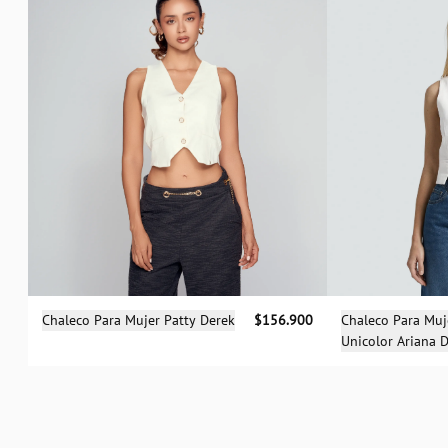
Sele
Selecciona una talla
Chaleco Para Muj
Chaleco Para Mujer Patty Derek
$156.900
Unicolor Ariana 
XS
S