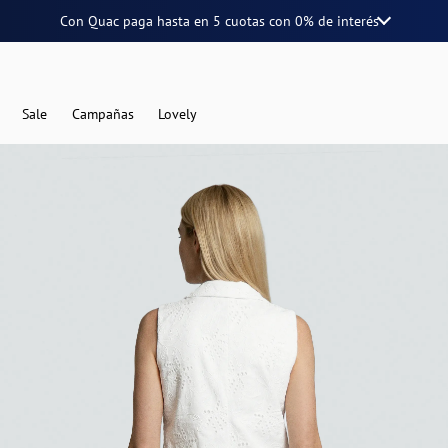
Con Quac paga hasta en
5 cuotas
con
0% de interés
Sale
Campañas
Lovely