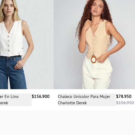
cciona una talla
Selecciona una talla
er En Lino
$156.900
Chaleco Unicolor Para Mujer
$78.950
Derek
Charlotte Derek
$156.950
S
M
XS
S