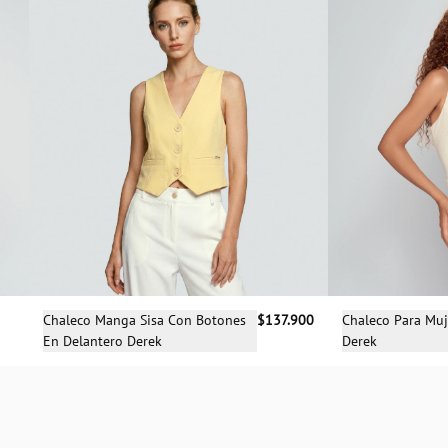
Selecciona una talla
Sele
Chaleco Manga Sisa Con Botones
$137.900
Chaleco Para Muj
En Delantero Derek
Derek
XS
S
M
L