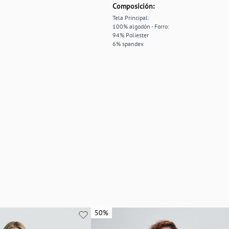
Composición:
Tela Principal:
100% algodón - Forro:
94% Poliester
6% spandex
50%
50%