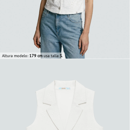
Altura modelo:
179 cm
usa talla
S
.