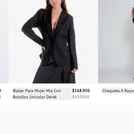
Sele
Selecciona una talla
Chaqueta A Raya
0
Blazer Para Mujer Mia Con
$168.950
0
Bolsillos Unicolor Derek
$337.950
XS
S
M
L
XL