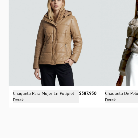
Selecciona una talla
Sele
Chaqueta Para Mujer En Polipiel
$387.950
Chaqueta De Pelu
Derek
Derek
S
M
L