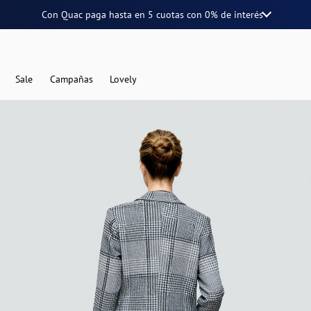
Con Quac paga hasta en
5 cuotas
con
0% de interés
Sale
Campañas
Lovely