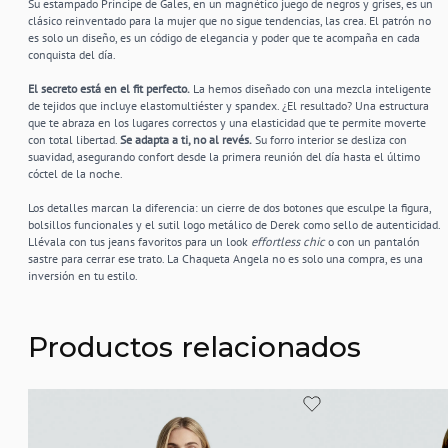
Su estampado Príncipe de Gales, en un magnético juego de negros y grises, es un
clásico reinventado para la mujer que no sigue tendencias, las crea. El patrón no
es solo un diseño, es un código de elegancia y poder que te acompaña en cada
conquista del día.
El secreto está en el fit perfecto.
La hemos diseñado con una mezcla inteligente
de tejidos que incluye elastomultiéster y spandex. ¿El resultado? Una estructura
que te abraza en los lugares correctos y una elasticidad que te permite moverte
con total libertad.
Se adapta a ti, no al revés.
Su forro interior se desliza con
suavidad, asegurando confort desde la primera reunión del día hasta el último
cóctel de la noche.
Los detalles marcan la diferencia: un cierre de dos botones que esculpe la figura,
bolsillos funcionales y el sutil logo metálico de Derek como sello de autenticidad.
Llévala con tus jeans favoritos para un look
effortless chic
o con un pantalón
sastre para cerrar ese trato. La Chaqueta Angela no es solo una compra, es una
inversión en tu estilo.
Productos relacionados