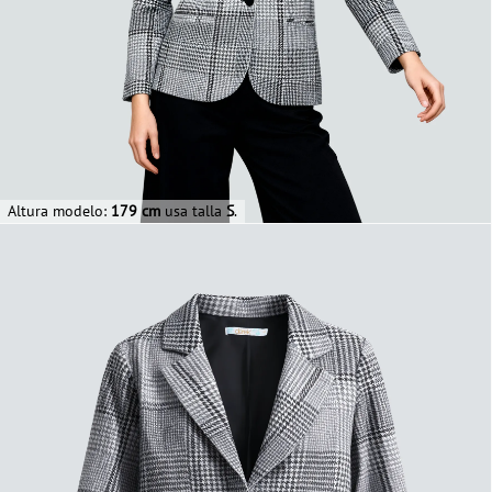
Altura modelo:
179 cm
usa talla
S
.