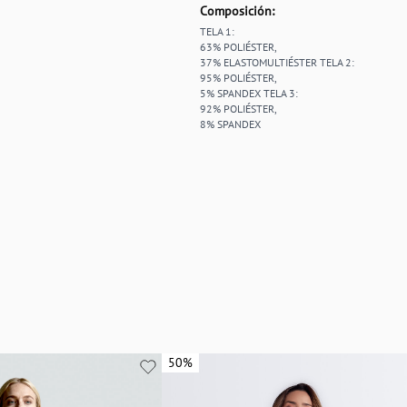
Composición:
TELA 1:
63% POLIÉSTER,
37% ELASTOMULTIÉSTER TELA 2:
95% POLIÉSTER,
5% SPANDEX TELA 3:
92% POLIÉSTER,
8% SPANDEX
50%
50%