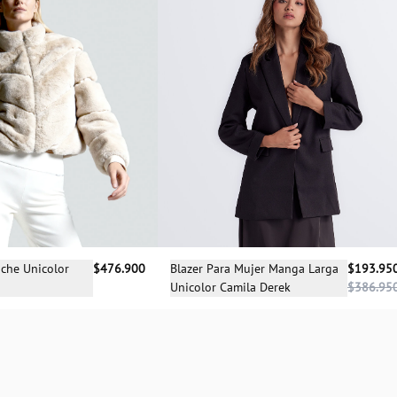
cciona una talla
Selecciona una talla
che Unicolor
$476.900
Blazer Para Mujer Manga Larga
$193.95
Unicolor Camila Derek
$386.95
L
M
L