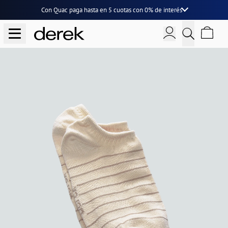
Con Quac paga hasta en
5 cuotas
con
0% de interés