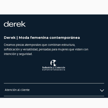
País de origen:
COLOMBIA
Importador:
BAGUER S.A.S
Cuidado y Lavado
Lavar a mano cuidadosamente con agua fría, no secar en máquina, no dejar en
remojo y no retorcer
Derek | Moda femenina contemporánea
Composición:
Creamos piezas atemporales que combinan estructura,
67% polialgodon
sofisticación y versatilidad, pensadas para mujeres que visten con
33% spandex
intención y seguridad.
Atención al cliente
Whatsapp
Información
3232747474