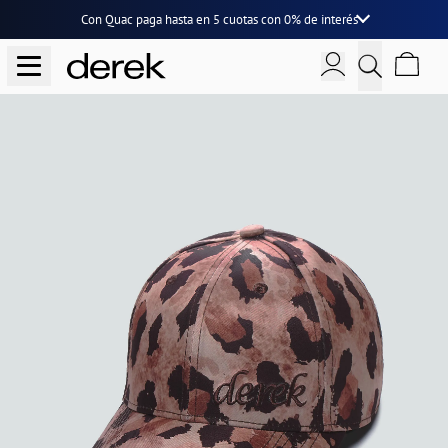
Con Quac paga hasta en
5 cuotas
con
0% de interés