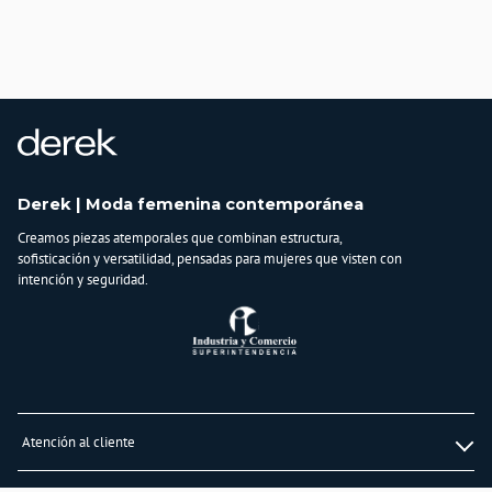
País de origen:
COLOMBIA
Importador:
BAGUER S.A.S
Cuidado y Lavado
Lavar a mano cuidadosamente con agua fría, no secar en máquina, no dejar en
remojo y no retorcer
Composición:
Derek | Moda femenina contemporánea
100% Poliester
Creamos piezas atemporales que combinan estructura,
sofisticación y versatilidad, pensadas para mujeres que visten con
intención y seguridad.
Atención al cliente
Whatsapp