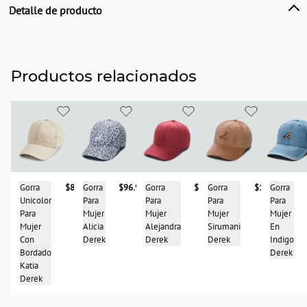
Detalle de producto
Descripción
Olvida las reglas del juego. La gorra Stella Derek no es solo un accesorio, es
una inyección de pura confianza para tu look.
Productos relacionados
Hemos reinventado el estampado más salvaje para que conquistes la ciudad.
Su
icónico print de leopardo
en tonos café te da ese toque rebelde y
sofisticado a la vez, fácil de combinar pero imposible de ignorar. Es la pieza
perfecta para elevar desde un outfit minimalista hasta tu look más atrevido.
Diseñada para acompañarte en tu día a día, está confeccionada en
100%
Poliéster
, un tejido ligero que resiste todo y se mantiene impecable. El sutil
bordado 'derek'
en el frontal es el sello de autenticidad que marca la
Gorra
$87.900
Gorra
$98.900
Gorra
$107.900
Gorra
Gorra
$96.900
diferencia, un detalle que habla de calidad y diseño.
Unicolor
Para
Para
Para
Para
Para
Mujer
Mujer
Mujer
Mujer
Sabemos que el fit perfecto lo es todo. Por eso, su
cierre ajustable con hebilla
Mujer
Alejandra
Sirumani
En
Alicia
se adapta a ti, garantizando una comodidad máxima durante todo el día.
Con
Derek
Derek
Indigo
Derek
Bordado
Derek
Llévala para darle un giro a tus jeans y camiseta blanca, para protegerte del
Katia
sol con una dosis extra de estilo o para coronar tu conjunto de festival. La
Derek
gorra Stella Derek es más que una tendencia; es la actitud que te pones en la
cabeza.