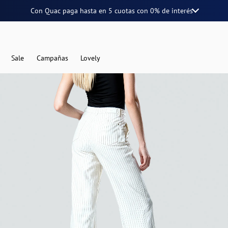
Con Quac paga hasta en
5 cuotas
con
0% de interés
Sale
Campañas
Lovely