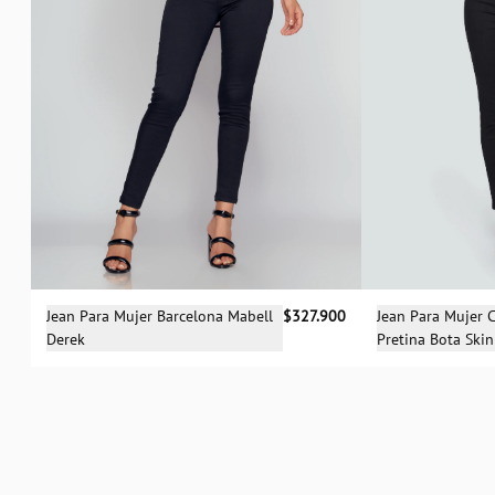
Sele
Selecciona una talla
Jean Para Mujer 
Jean Para Mujer Barcelona Mabell
$327.900
Pretina Bota Ski
Derek
04
06
04
06
12
14