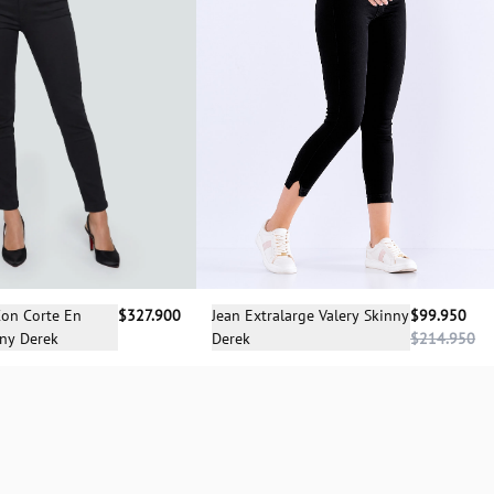
cciona una talla
Selecciona una talla
Con Corte En
$327.900
Jean Extralarge Valery Skinny
$99.950
nny Derek
Derek
$214.950
08
10
12
14
04