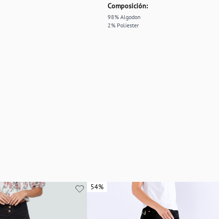
Composición:
98% Algodon
2% Poliester
54%
54%