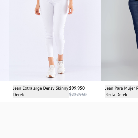
Sele
Selecciona una talla
Jean Para Mujer R
Jean Extralarge Densy Skinny
$99.950
Recta Derek
Derek
$227.950
1
04