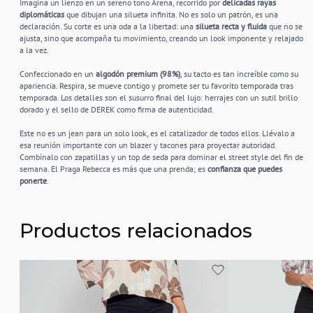
Imagina un lienzo en un sereno tono Arena, recorrido por
delicadas rayas
diplomáticas
que dibujan una silueta infinita. No es solo un patrón, es una
declaración. Su corte es una oda a la libertad: una
silueta recta y fluida
que no se
ajusta, sino que acompaña tu movimiento, creando un look imponente y relajado
a la vez.
Confeccionado en un
algodón premium (98%)
, su tacto es tan increíble como su
apariencia. Respira, se mueve contigo y promete ser tu favorito temporada tras
temporada. Los detalles son el susurro final del lujo: herrajes con un sutil brillo
dorado y el sello de DEREK como firma de autenticidad.
Este no es un jean para un solo look, es el catalizador de todos ellos. Llévalo a
esa reunión importante con un blazer y tacones para proyectar autoridad.
Combínalo con zapatillas y un top de seda para dominar el street style del fin de
semana. El Praga Rebecca es más que una prenda; es
confianza que puedes
ponerte
.
Productos relacionados