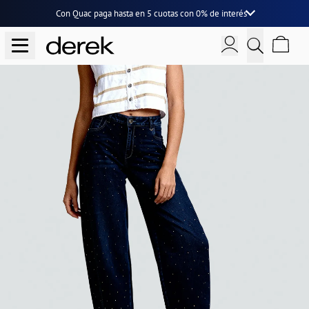
Con Quac paga hasta en
5 cuotas
con
0% de interés