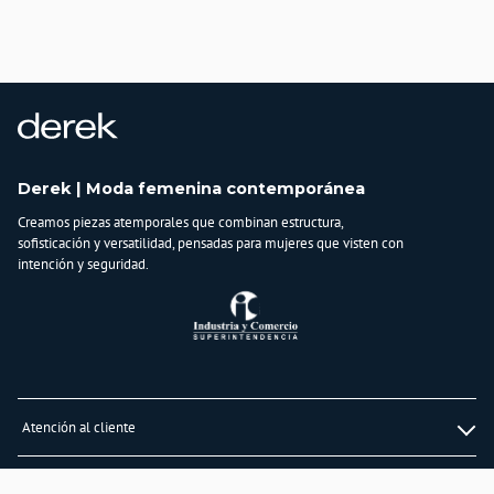
BAGUER SAS
Cuidado y Lavado
Lavar en máquina, no usar blanqueadores,lavar y secar con colores similares y
planchar a temperatura tibia
Composición:
100 % ALGODON
Derek | Moda femenina contemporánea
Creamos piezas atemporales que combinan estructura,
sofisticación y versatilidad, pensadas para mujeres que visten con
intención y seguridad.
Atención al cliente
Whatsapp
Información