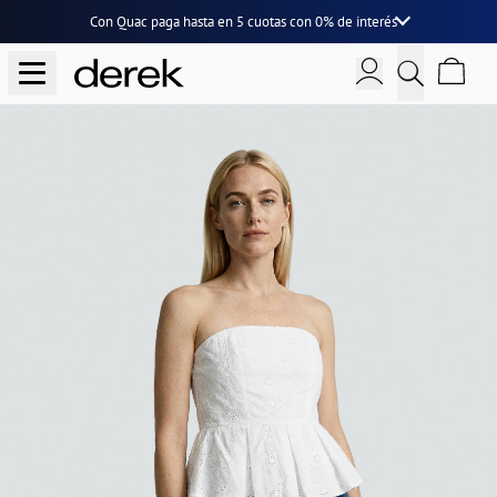
Con Quac paga hasta en
5 cuotas
con
0% de interés