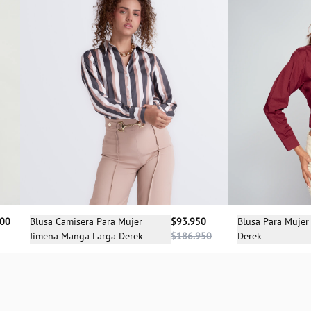
Sele
Selecciona una talla
900
Blusa Para Mujer
Blusa Camisera Para Mujer
$93.950
Derek
Jimena Manga Larga Derek
$186.950
XS
S
M
L
XL