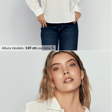
Altura modelo:
169 cm
usa talla
S
.