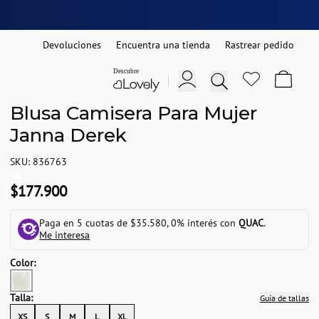
Devoluciones
Encuentra una tienda
Rastrear pedido
Blusa Camisera Para Mujer
Janna Derek
SKU: 836763
$177.900
Paga en 5 cuotas de $35.580, 0% interés con
QUAC
.
Me interesa
Color:
Talla:
Guía de tallas
XS
S
M
L
XL