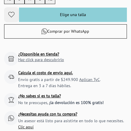
Elige una talla
Comprar por WhatsApp
¿Disponible en tienda?
Haz click para descubrirlo
Calcula el costo de envío aquí.
Envío gratis a partir de $249.900
Aplican TyC
.
Entrega en 3 a 7 días hábiles.
¿No sabes si es tu talla?
No te preocupes,
¡la devolución es 100% gratis!
¿Necesitas ayuda con tu compra?
Un asesor está listo para asistirte en todo lo que necesites.
Clic aquí