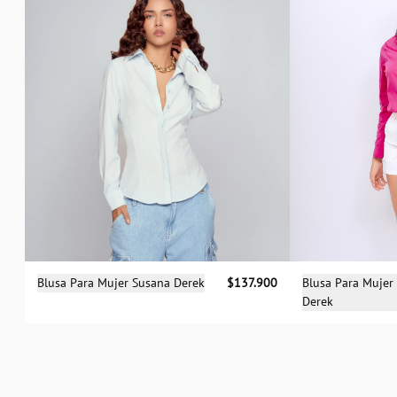
Selecciona una talla
Sele
Blusa Para Mujer Susana Derek
$137.900
Blusa Para Mujer
Derek
S
M
L