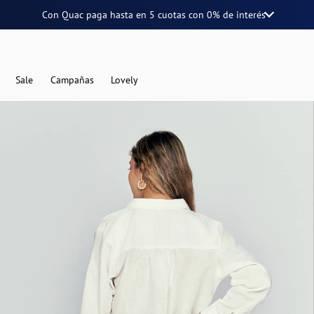
Con Quac paga hasta en
5 cuotas
con
0% de interés
Sale
Campañas
Lovely