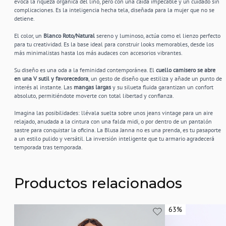
evoca la riqueza orgánica del lino, pero con una caída impecable y un cuidado sin
complicaciones. Es la inteligencia hecha tela, diseñada para la mujer que no se
detiene.
El color, un
Blanco Roto/Natural
sereno y luminoso, actúa como el lienzo perfecto
para tu creatividad. Es la base ideal para construir looks memorables, desde los
más minimalistas hasta los más audaces con accesorios vibrantes.
Su diseño es una oda a la feminidad contemporánea. El
cuello camisero se abre
en una V sutil y favorecedora
, un gesto de diseño que estiliza y añade un punto de
interés al instante. Las
mangas largas
y su silueta fluida garantizan un confort
absoluto, permitiéndote moverte con total libertad y confianza.
Imagina las posibilidades: llévala suelta sobre unos jeans vintage para un aire
relajado, anudada a la cintura con una falda midi, o por dentro de un pantalón
sastre para conquistar la oficina. La Blusa Janna no es una prenda, es tu pasaporte
a un estilo pulido y versátil. La inversión inteligente que tu armario agradecerá
temporada tras temporada.
Productos relacionados
63%
63%