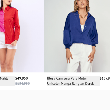
Selecciona una talla
cciona una talla
Blusa Camisera Para Mujer
$157.
 Nahla
$49.950
Unicolor Manga Ranglan Derek
$134.950
S
XS
S