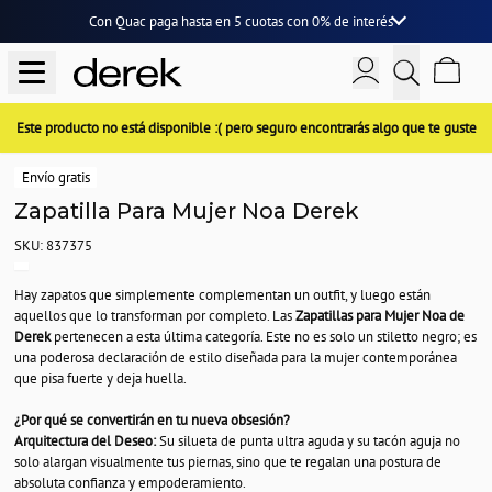
Con Quac paga hasta en
5 cuotas
con
0% de interés
Este producto no está disponible :( pero seguro encontrarás algo que te guste
Envío gratis
Zapatilla Para Mujer Noa Derek
SKU: 837375
Hay zapatos que simplemente complementan un outfit, y luego están
aquellos que lo transforman por completo. Las
Zapatillas para Mujer Noa de
Derek
pertenecen a esta última categoría. Este no es solo un stiletto negro; es
una poderosa declaración de estilo diseñada para la mujer contemporánea
que pisa fuerte y deja huella.
¿Por qué se convertirán en tu nueva obsesión?
Arquitectura del Deseo:
Su silueta de punta ultra aguda y su tacón aguja no
solo alargan visualmente tus piernas, sino que te regalan una postura de
absoluta confianza y empoderamiento.