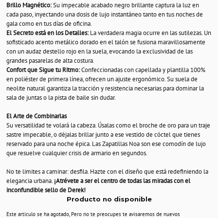
Brillo Magnético:
Su impecable acabado negro brillante captura la luz en
cada paso, inyectando una dosis de lujo instantáneo tanto en tus noches de
gala como en tus días de oficina.
El Secreto está en los Detalles:
La verdadera magia ocurre en las sutilezas. Un
sofisticado acento metálico dorado en el talón se fusiona maravillosamente
con un audaz destello rojo en la suela, evocando la exclusividad de las
grandes pasarelas de alta costura.
Confort que Sigue tu Ritmo:
Confeccionadas con capellada y plantilla 100%
en poliéster de primera línea, ofrecen un ajuste ergonómico. Su suela de
neolite natural garantiza la tracción y resistencia necesarias para dominar la
sala de juntas o la pista de baile sin dudar.
El Arte de Combinarlas
Su versatilidad te volará la cabeza. Úsalas como el broche de oro para un traje
sastre impecable, o déjalas brillar junto a ese vestido de cóctel que tienes
reservado para una noche épica. Las Zapatillas Noa son ese comodín de lujo
que resuelve cualquier crisis de armario en segundos.
No te limites a caminar: desfila. Hazte con el diseño que está redefiniendo la
elegancia urbana.
¡Atrévete a ser el centro de todas las miradas con el
inconfundible sello de Derek!
Producto no disponible
Este articulo se ha agotado, Pero no te preocupes te avisaremos de nuevos