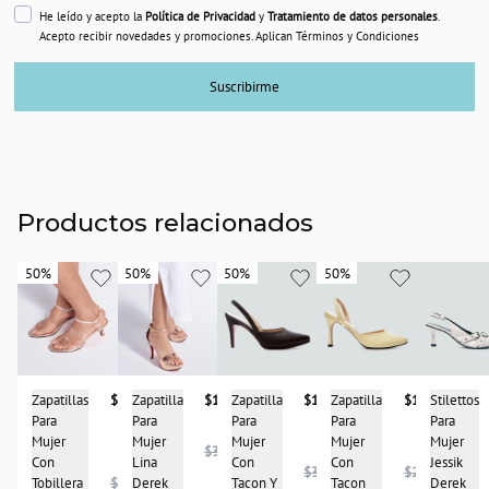
He leído y acepto la
Política de Privacidad
y
Tratamiento de datos personales
.
Acepto recibir novedades y promociones. Aplican Términos y Condiciones
Suscribirme
Productos relacionados
50%
50%
50%
50%
50%
50%
50%
50%
Stilettos
Zapatilla
$193.950
Zapatilla
$113.950
Zapatillas
$178.950
Zapatilla
$193.950
Para
Para
Para
Para
Para
Mujer
Mujer
Mujer
Mujer
Mujer
$386.950
Jessik
Con
Con
Con
Lina
$387.950
$227.900
Derek
Tacon Y
Tacon
Tobillera
$356.950
Derek