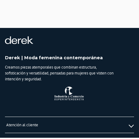
País de origen:
COLOMBIA
Importador:
BAGUER
Cuidado y Lavado
Lavar en máquina, no usar blanqueadores, planchar a temperatura media,
lavar y secar con colores similares
Composición:
Derek | Moda femenina contemporánea
92% Poliester
Creamos piezas atemporales que combinan estructura,
8% Spandex
sofisticación y versatilidad, pensadas para mujeres que visten con
intención y seguridad.
Atención al cliente
Whatsapp