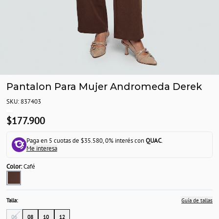
Pantalon Para Mujer Andromeda Derek
SKU: 837403
$177.900
Paga en 5 cuotas de $35.580, 0% interés con
QUAC
.
Me interesa
Color:
Café
Talla:
Guía de tallas
06
08
10
12