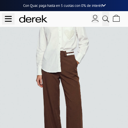
Con Quac paga hasta en
5 cuotas
con
0% de interés