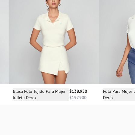
Selecciona una talla
Sele
Blusa Polo Tejido Para Mujer
$138.950
Polo Para Mujer 
Julieta Derek
$197.900
Derek
XS
XS
S