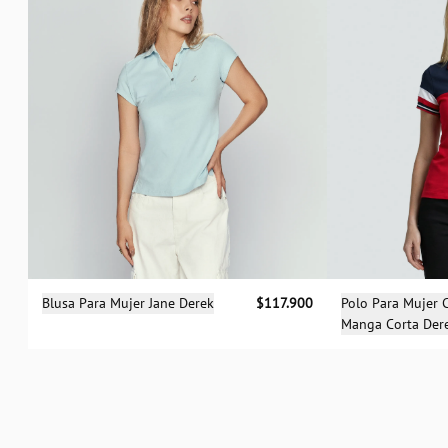
Sele
Selecciona una talla
Polo Para Mujer
Blusa Para Mujer Jane Derek
$117.900
Manga Corta Der
XS
S
M