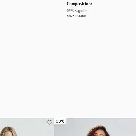
Composición:
95% Algodon -
5% Elastano
50%
50%