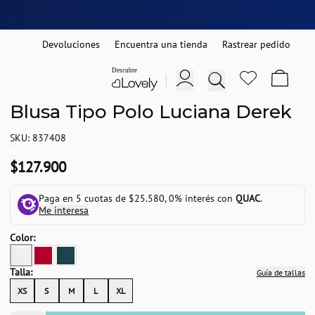
Devoluciones
Encuentra una tienda
Rastrear pedido
Blusa Tipo Polo Luciana Derek
SKU: 837408
$127.900
Paga en 5 cuotas de $25.580, 0% interés con
QUAC
.
Me interesa
Color:
Talla:
Guía de tallas
XS
S
M
L
XL