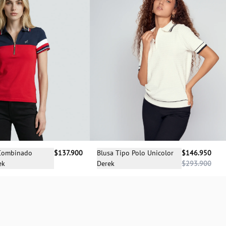
cciona una talla
Selecciona una talla
 Combinado
$137.900
Blusa Tipo Polo Unicolor
$146.950
ek
Derek
$293.900
XS
XS