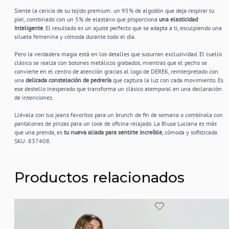
Siente la caricia de su tejido premium: un 95% de algodón que deja respirar tu
piel, combinado con un 5% de elastano que proporciona
una elasticidad
inteligente
. El resultado es un ajuste perfecto que se adapta a ti, esculpiendo una
silueta femenina y cómoda durante todo el día.
Pero la verdadera magia está en los detalles que susurran exclusividad. El cuello
clásico se realza con botones metálicos grabados, mientras que el pecho se
convierte en el centro de atención gracias al logo de DEREK, reinterpretado con
una
delicada constelación de pedrería
que captura la luz con cada movimiento. Es
ese destello inesperado que transforma un clásico atemporal en una declaración
de intenciones.
Llévala con tus jeans favoritos para un brunch de fin de semana o combínala con
pantalones de pinzas para un look de oficina relajado. La Blusa Luciana es más
que una prenda, es
tu nueva aliada para sentirte increíble
, cómoda y sofisticada.
SKU: 837408.
Productos relacionados