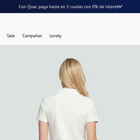
Con Quac paga hasta en
5 cuotas
con
0% de interés
Sale
Campañas
Lovely