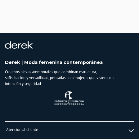
País de origen:
COLOMBIA
Importador:
BAGUER SAS
Cuidado y Lavado
Lavar en máquina, no usar blanqueadores,lavar y secar con colores similares y
planchar a temperatura tibia
Composición:
83% Rayon viscosa
Derek | Moda femenina contemporánea
17% Nylon
Creamos piezas atemporales que combinan estructura,
sofisticación y versatilidad, pensadas para mujeres que visten con
intención y seguridad.
Atención al cliente