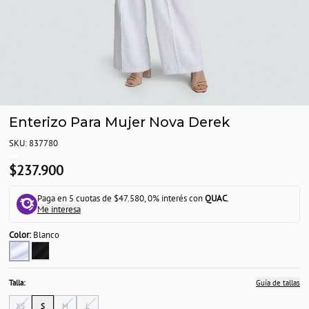
Enterizo Para Mujer Nova Derek
SKU: 837780
$237.900
Paga en 5 cuotas de $47.580, 0% interés con
QUAC
.
Me interesa
Color:
Blanco
Talla:
Guía de tallas
XS
S
M
L