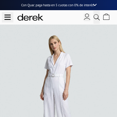
Con Quac paga hasta en
5 cuotas
con
0% de interés