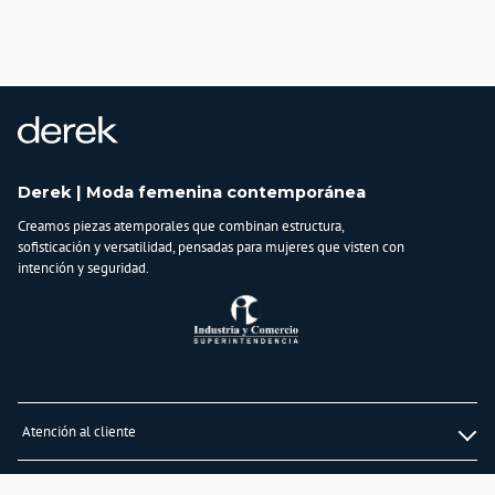
CHINA
Importador:
BAGUER SAS
Cuidado y Lavado
Evita que se moje, usa el perfume antes de ponerte el accesorio, guárdalos en
una caja de cerámica si hay varios artículos juntos se sugiere que estén en
bolsas separadas
Derek | Moda femenina contemporánea
Composición:
Aleación metálica compuesta principalmente de zinc, aluminio, magnesio,
Creamos piezas atemporales que combinan estructura,
cobre y piedras decorativas en resina.
sofisticación y versatilidad, pensadas para mujeres que visten con
intención y seguridad.
Atención al cliente
Whatsapp
Información