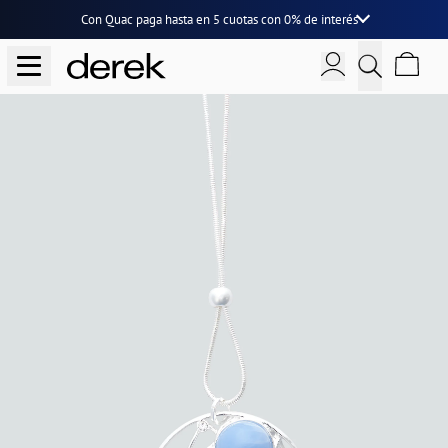
Con Quac paga hasta en
5 cuotas
con
0% de interés