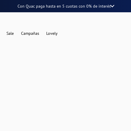
Con Quac paga hasta en
5 cuotas
con
0% de interés
Sale
Campañas
Lovely