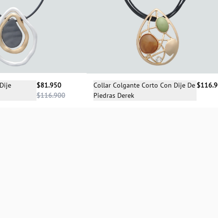
cciona una talla
Selecciona una talla
Dije
$81.950
Collar Colgante Corto Con Dije De
$116.
$116.900
Piedras Derek
UN
UN