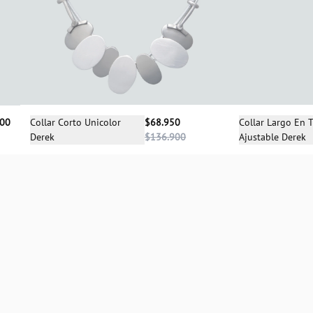
Selecciona una talla
Sele
Collar Corto Unicolor
$68.950
Collar Largo En T
900
Derek
$136.900
Ajustable Derek
UN