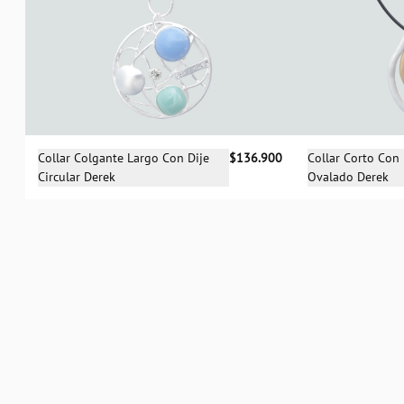
Selecciona una talla
Sele
Collar Colgante Largo Con Dije
$136.900
Collar Corto Con 
Circular Derek
Ovalado Derek
UN