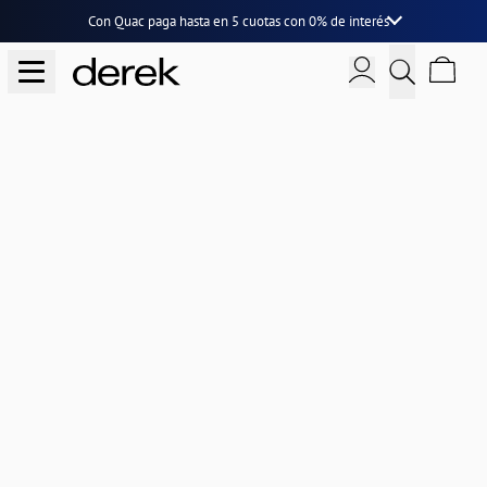
Con Quac paga hasta en
5 cuotas
con
0% de interés