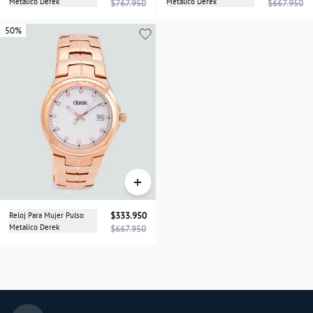
Metalico Derek
Metalico Derek
$767.950
$667.950
50%
50%
+
Reloj Para Mujer Pulso
$333.950
Metalico Derek
$667.950