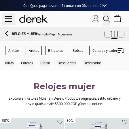
Con Quac paga hasta en
5 cuotas
con
0% de interés
RELOJES MUJER
Ver todo
Mujer Accesorios
Anillos
Aretes
Billeteras
Bolsos
Collares y cadenas
Tallas
Colores
Precio
Descuentos
Destacados
Relojes mujer
Explora en Relojes Mujer en Derek. Productos originales, estilo urbano y
envío gratis desde $500.000 COP. ¡Compra online!
50%
50%
50%