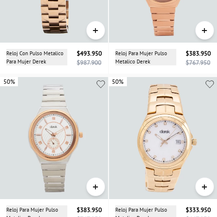
+
+
Reloj Con Pulso Metalico
$493.950
Reloj Para Mujer Pulso
$383.950
Para Mujer Derek
Metalico Derek
$987.900
$767.950
50%
50%
50%
+
+
Reloj Para Mujer Pulso
$383.950
Reloj Para Mujer Pulso
$333.950