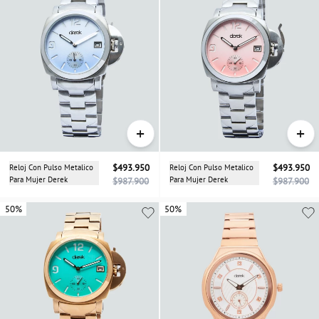
+
+
Reloj Con Pulso Metalico
$493.950
Reloj Con Pulso Metalico
$493.950
Para Mujer Derek
Para Mujer Derek
$987.900
$987.900
50%
50%
50%