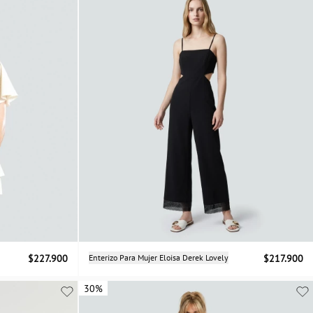
Selecciona una talla
$227.900
Enterizo Para Mujer Eloisa Derek Lovely
$217.900
S
L
30%