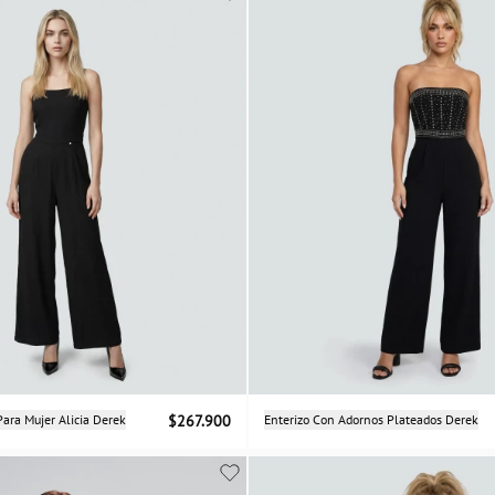
Selecciona una talla
Selecciona una talla
Para Mujer Alicia Derek
$267.900
Enterizo Con Adornos Plateados Derek
XS
S
M
L
S
M
L