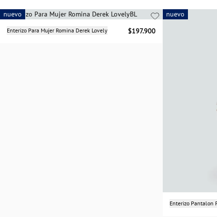
nuevo
nuevo
nuevo
Selecciona una talla
Enterizo Para Mujer Romina Derek Lovely
$197.900
XS
S
M
L
Enterizo Pantalon 