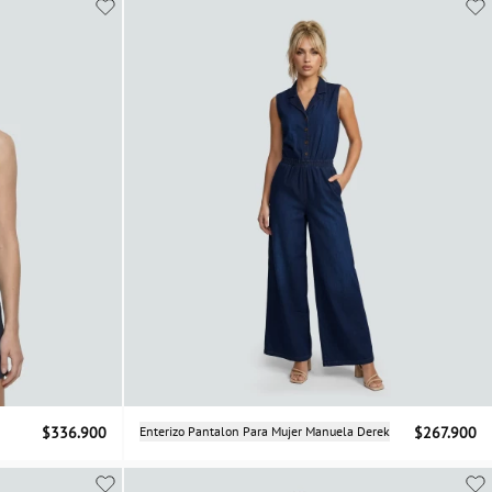
Selecciona una talla
$336.900
Enterizo Pantalon Para Mujer Manuela Derek
$267.900
XS
S
M
L