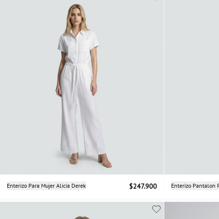
Selecciona una talla
Enterizo Para Mujer Alicia Derek
$247.900
Enterizo Pantalon 
XS
S
M
L