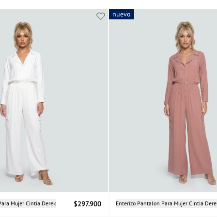
nuevo
nuevo
Selecciona una talla
Selecciona una talla
Para Mujer Cintia Derek
$297.900
Enterizo Pantalon Para Mujer Cintia Dere