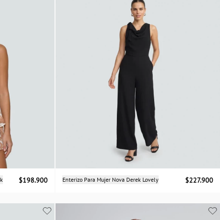
Selecciona una talla
ek
$198.900
Enterizo Para Mujer Nova Derek Lovely
$227.900
XS
S
M