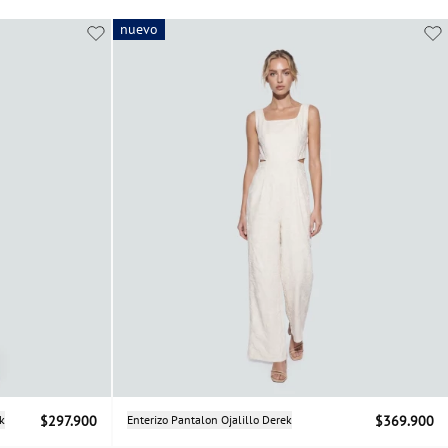
nuevo
nuevo
Selecciona una talla
k
$297.900
Enterizo Pantalon Ojalillo Derek
$369.900