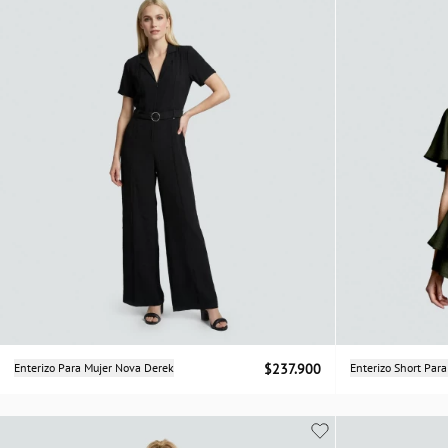
Selecciona una talla
Enterizo Para Mujer Nova Derek
$237.900
Enterizo Short Par
XS
S
M