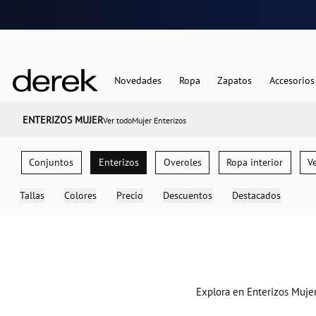
Novedades
Ropa
Zapatos
Accesorios
ENTERIZOS MUJER
Ver todo
Mujer Enterizos
Conjuntos
Enterizos
Overoles
Ropa interior
Tallas
Colores
Precio
Descuentos
Destacados
Explora en Enterizos Mujer