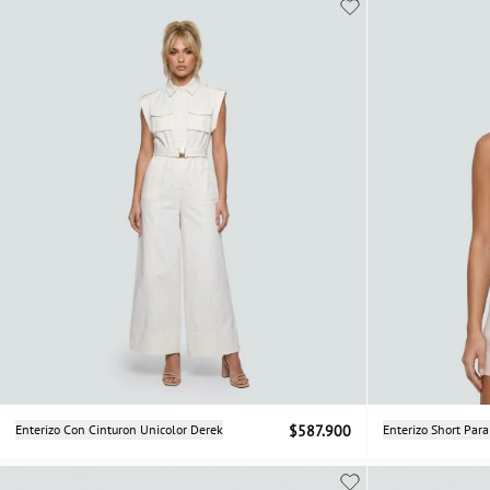
Selecciona una talla
Enterizo Con Cinturon Unicolor Derek
$587.900
Enterizo Short Par
S
M
L