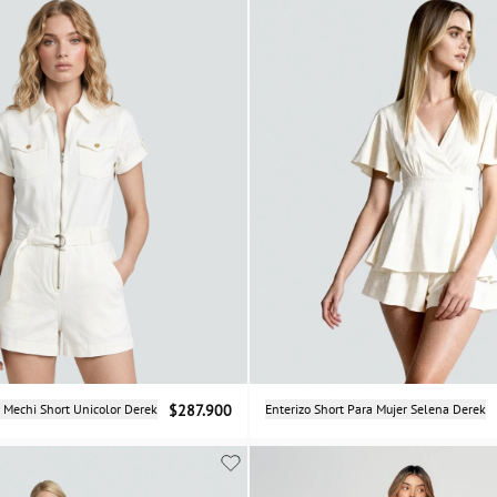
Selecciona una talla
Selecciona una talla
r Mechi Short Unicolor Derek
$287.900
Enterizo Short Para Mujer Selena Derek
S
M
L
XS
S