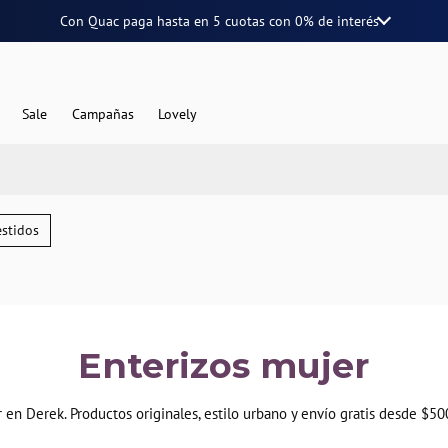
Con Quac paga hasta en
5 cuotas
con
0% de interés
Sale
Campañas
Lovely
Vestidos
Enterizos mujer
 en Derek. Productos originales, estilo urbano y envío gratis desde $5