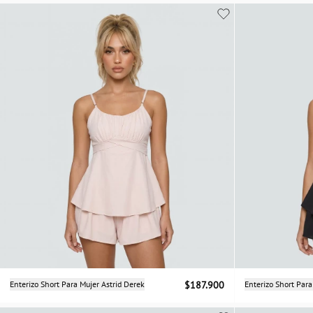
XS
Selecciona una talla
Enterizo Short Para Mujer Astrid Derek
$187.900
Enterizo Short Para
XS
S
M
L