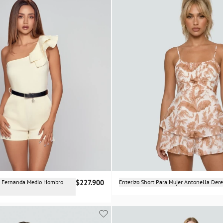
Selecciona una talla
Selecciona una talla
er Fernanda Medio Hombro
$227.900
Enterizo Short Para Mujer Antonella Der
XS
S
M
L
XS
S
M