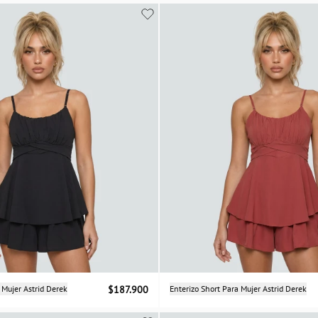
S
M
L
XL
XS
S
M
L
Selecciona una talla
Selecciona una talla
 Mujer Astrid Derek
$187.900
Enterizo Short Para Mujer Astrid Derek
XS
S
M
L
XS
S
M
L