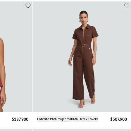
XL
XS
S
M
L
Selecciona una talla
$187.900
Enterizo Para Mujer Matilda Derek Lovely
$307.900
XS
S
M
L