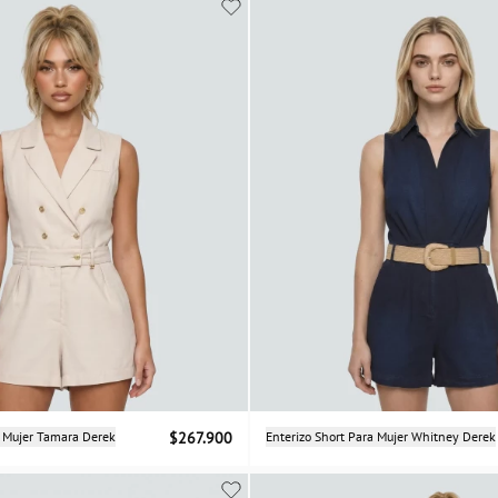
Selecciona una talla
Selecciona una talla
a Mujer Tamara Derek
$267.900
Enterizo Short Para Mujer Whitney Derek
XS
S
M
L
XS
S
M
L