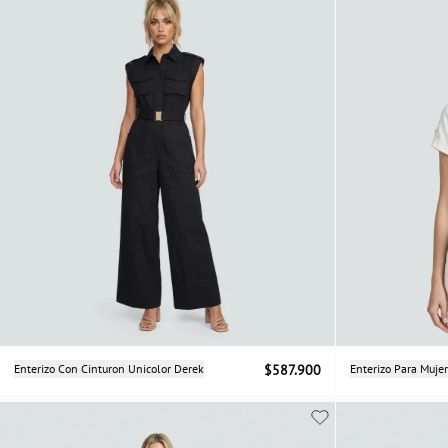
Selecciona una talla
Enterizo Con Cinturon Unicolor Derek
$587.900
Enterizo Para Muje
S
M