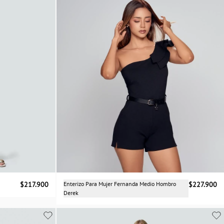
Selecciona una talla
$217.900
Enterizo Para Mujer Fernanda Medio Hombro
$227.900
Derek
XS
S
M