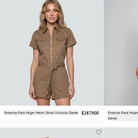
Selecciona una talla
Enterizo Para Mujer Mechi Short Unicolor Derek
$287.900
Enterizo Para Muj
Derek
XS
S
M
L
XL