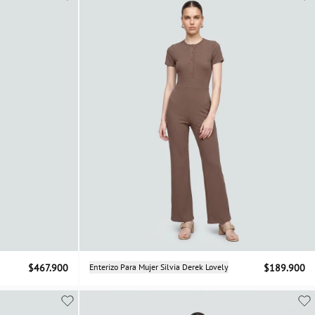
Selecciona una talla
$467.900
Enterizo Para Mujer Silvia Derek Lovely
$189.900
XS
S
M
L
XL