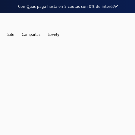
Con Quac paga hasta en
5 cuotas
con
0% de interés
Sale
Campañas
Lovely