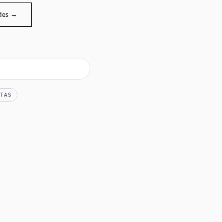
des →
TAS