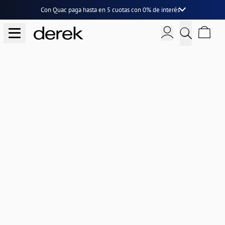
Con Quac paga hasta en
5 cuotas
con
0% de interés