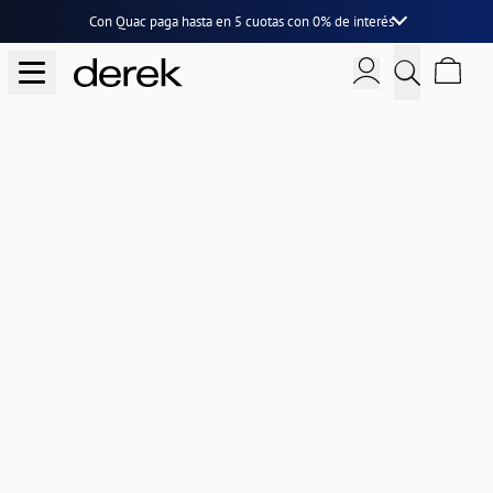
Con Quac paga hasta en
5 cuotas
con
0% de interés