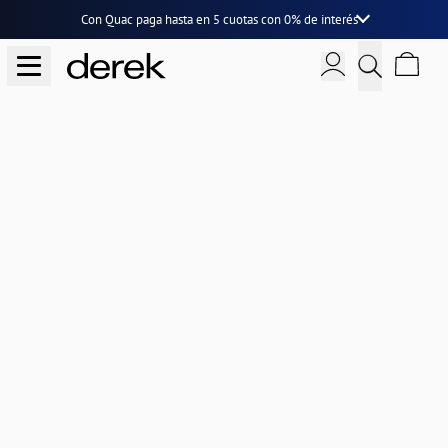
Con Quac paga hasta en
5 cuotas
con
0% de interés