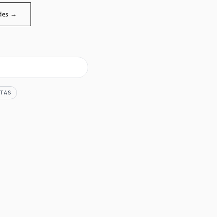
des →
TAS