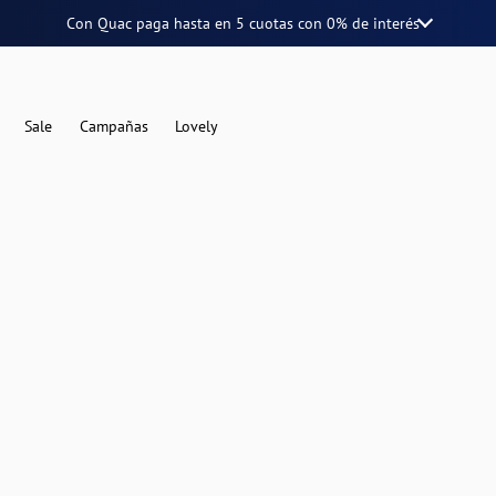
Con Quac paga hasta en
5 cuotas
con
0% de interés
Sale
Campañas
Lovely