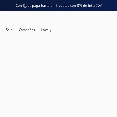
Con Quac paga hasta en
5 cuotas
con
0% de interés
Sale
Campañas
Lovely