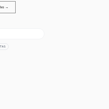
des →
TAS