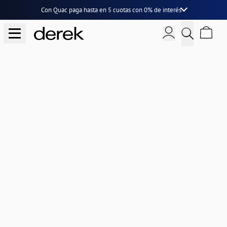
Con Quac paga hasta en
5 cuotas
con
0% de interés