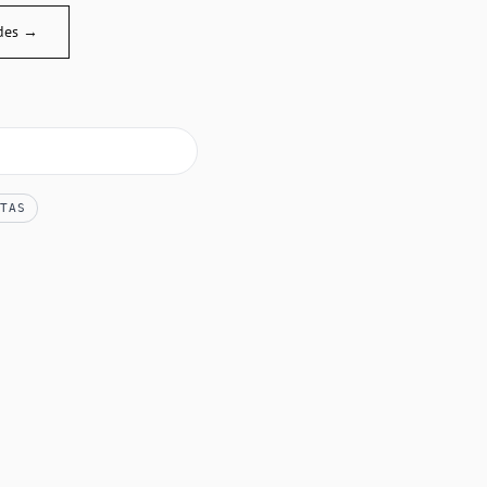
des →
TAS