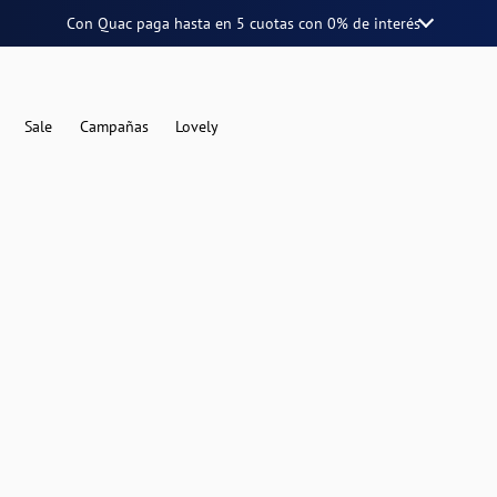
Con Quac paga hasta en
5 cuotas
con
0% de interés
Sale
Campañas
Lovely