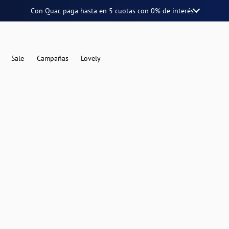
Con Quac paga hasta en
5 cuotas
con
0% de interés
Sale
Campañas
Lovely