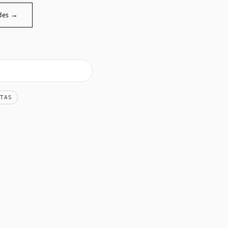
des →
TAS