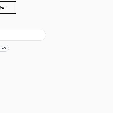
des →
TAS