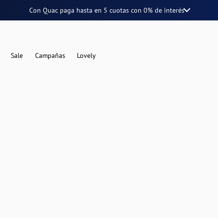
Con Quac paga hasta en
5 cuotas
con
0% de interés
Sale
Campañas
Lovely