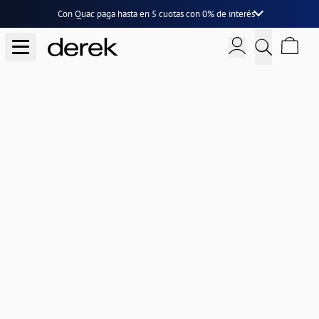
Con Quac paga hasta en
5 cuotas
con
0% de interés