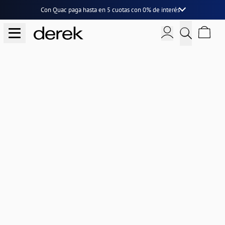
Con Quac paga hasta en
5 cuotas
con
0% de interés