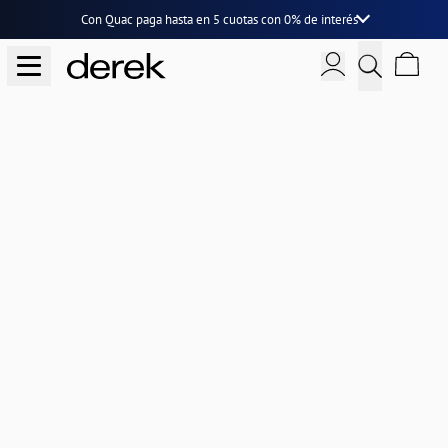
Con Quac paga hasta en
5 cuotas
con
0% de interés